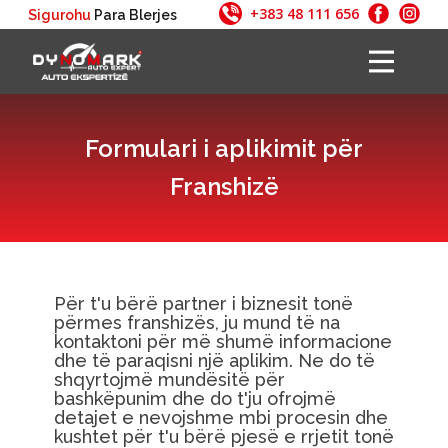
+383 48 111 656
Sigurohu
Para Blerjes
Ballina
Auto Ekspertizë
Formulari i aplikimit për
Shërbimet
Pakot
Franshizë
Pikat e Kontrollit
Pyetjet
Kontakti
Për t'u bërë partner i biznesit tonë
përmes franshizës, ju mund të na
kontaktoni për më shumë informacione
dhe të paraqisni një aplikim. Ne do të
shqyrtojmë mundësitë për
bashkëpunim dhe do t'ju ofrojmë
detajet e nevojshme mbi procesin dhe
kushtet për t'u bërë pjesë e rrjetit tonë