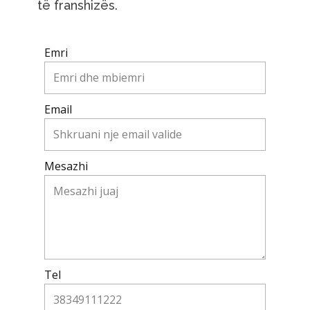
të franshizës.
Emri
Email
Mesazhi
Tel