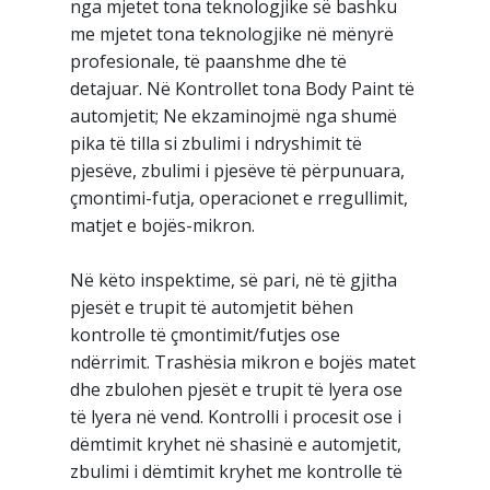
nga mjetet tona teknologjike së bashku
me mjetet tona teknologjike në mënyrë
profesionale, të paanshme dhe të
detajuar. Në Kontrollet tona Body Paint të
automjetit; Ne ekzaminojmë nga shumë
pika të tilla si zbulimi i ndryshimit të
pjesëve, zbulimi i pjesëve të përpunuara,
çmontimi-futja, operacionet e rregullimit,
matjet e bojës-mikron.
Në këto inspektime, së pari, në të gjitha
pjesët e trupit të automjetit bëhen
kontrolle të çmontimit/futjes ose
ndërrimit. Trashësia mikron e bojës matet
dhe zbulohen pjesët e trupit të lyera ose
të lyera në vend. Kontrolli i procesit ose i
dëmtimit kryhet në shasinë e automjetit,
zbulimi i dëmtimit kryhet me kontrolle të