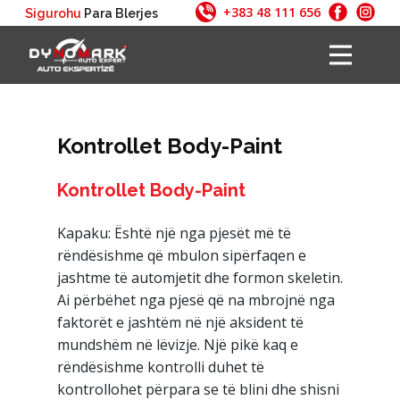
+383 48 111 656
Sigurohu
Para Blerjes
Ballina
Auto Ekspertizë
Shërbimet
Kontrollet Body-Paint
Pakot
Pikat e Kontrollit
Kontrollet Body-Paint
Pyetjet
Kapaku: Është një nga pjesët më të
Kontakti
rëndësishme që mbulon sipërfaqen e
jashtme të automjetit dhe formon skeletin.
Ai përbëhet nga pjesë që na mbrojnë nga
faktorët e jashtëm në një aksident të
mundshëm në lëvizje. Një pikë kaq e
rëndësishme kontrolli duhet të
kontrollohet përpara se të blini dhe shisni